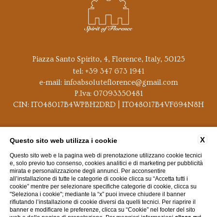
Piazza Santo Spirito, 4, Florence, Italy, 50125
tel:
+39 347 673 1941
e-mail:
infoabsoluteflorence@gmail.com
P.Iva: 07093350481
CIN: IT048017B4WPBH2DRD | IT048017B4VF694N8H
CONTATTI
DATI SOCIETARI
PRIVACY
X
Questo sito web utilizza i cookie
Questo sito web e la pagina web di prenotazione utilizzano cookie tecnici
COOKIE POLICY
ACCESSIBILITÀ
e, solo previo tuo consenso, cookies analitici e di marketing per pubblicità
mirata e personalizzazione degli annunci. Per acconsentire
all’installazione di tutte le categorie di cookie clicca su “Accetta tutti i
cookie” mentre per selezionare specifiche categorie di cookie, clicca su
"Seleziona i cookie"; mediante la “x” puoi invece chiudere il banner
rifiutando l’installazione di cookie diversi da quelli tecnici. Per riaprire il
banner e modificare le preferenze, clicca su “Cookie” nel footer del sito
WEBSITE BY BLASTNESS