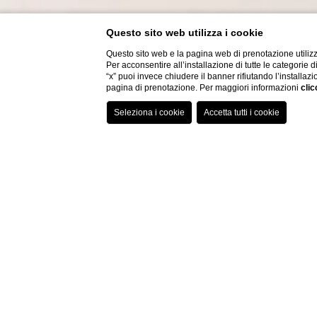
Questo sito web utilizza i cookie
Questo sito web e la pagina web di prenotazione utilizz
Per acconsentire all’installazione di tutte le categorie 
“x” puoi invece chiudere il banner rifiutando l’installazi
pagina di prenotazione. Per maggiori informazioni
clic
Home
Camere
Matrimoniale
CAMERA M
Camera matrimoniale,
accogliente
e
con