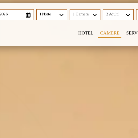
 2026
1 Notte
1 Camera
2 Adulti
HOTEL
CAMERE
SERV