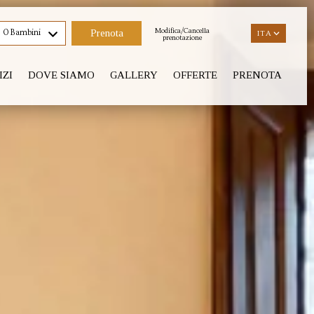
Modifica/Cancella
0 Bambini
ITA
ITA
prenotazione
IZI
DOVE SIAMO
GALLERY
OFFERTE
PRENOTA