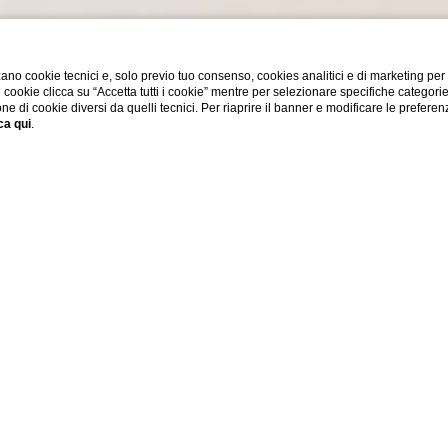
ano cookie tecnici e, solo previo tuo consenso, cookies analitici e di marketing per
di cookie clicca su “Accetta tutti i cookie” mentre per selezionare specifiche categori
one di cookie diversi da quelli tecnici. Per riaprire il banner e modificare le preferen
ca qui
.
SHOW MORE
ATRIMONIALE
fortevole
con vista sui tetti e soffitti in legno.