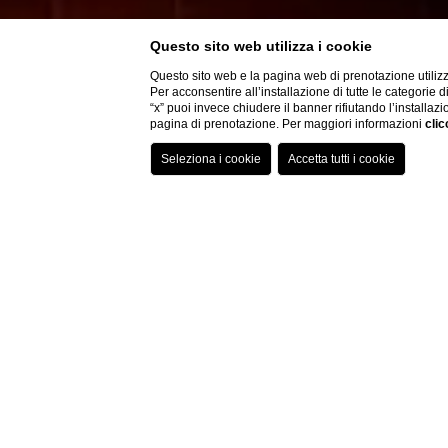
Questo sito web utilizza i cookie
Questo sito web e la pagina web di prenotazione utilizz
Per acconsentire all’installazione di tutte le categorie 
“x” puoi invece chiudere il banner rifiutando l’installazi
pagina di prenotazione. Per maggiori informazioni
clic
Home
Camere
Doppia Con Vista
CAMERA D
Camera matrimoniale,
elegante
e
confo