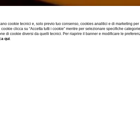
ano cookie tecnici e, solo previo tuo consenso, cookies analitici e di marketing per
di cookie clicca su “Accetta tutti i cookie” mentre per selezionare specifiche categori
one di cookie diversi da quelli tecnici. Per riaprire il banner e modificare le preferen
ca qui
.
SHOW MORE
OPPIA CON VISTA
rtevole
con una bella vista sulla affascinante
piazza Santo Spirito.