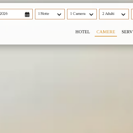
 2026
1 Notte
1 Camera
2 Adulti
HOTEL
CAMERE
SERV