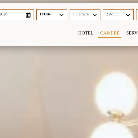
 2026
1 Notte
1 Camera
2 Adulti
HOTEL
CAMERE
SERV