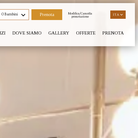
Modifica/Cancella
0 Bambini
ITA
ITA
prenotazione
IZI
DOVE SIAMO
GALLERY
OFFERTE
PRENOTA