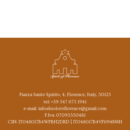
Piazza Santo Spirito, 4, Florence, Italy, 50125
tel:
+39 347 673 1941
e-mail:
infoabsoluteflorence@gmail.com
P.Iva: 07093350481
CIN: IT048017B4WPBH2DRD | IT048017B4VF694N8H