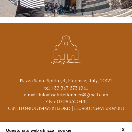
Piazza Santo Spirito, 4, Florence, Italy, 50125
tel:
+39 347 673 1941
e-mail:
infoabsoluteflorence@gmail.com
P.Iva: 07093350481
CIN: IT048017B4WPBH2DRD | IT048017B4VF694N8H
CONTATTI
DATI SOCIETARI
PRIVACY
X
Questo sito web utilizza i cookie